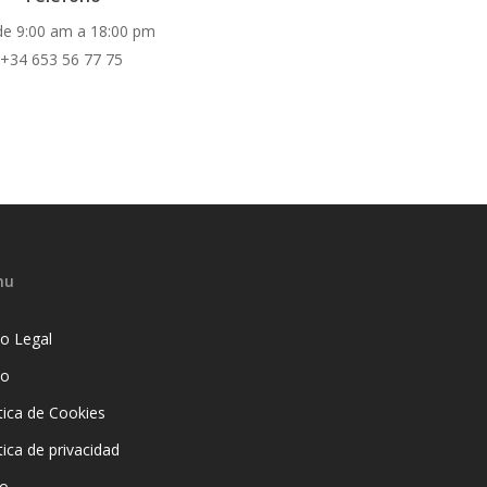
de 9:00 am a 18:00 pm
+34 653 56 77 75
nu
so Legal
io
tica de Cookies
tica de privacidad
io