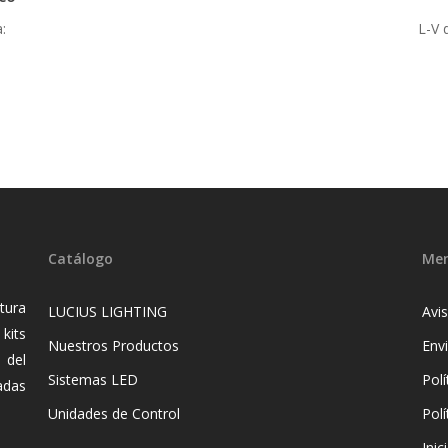
:
L-V 
Catálogo
Me
tura
LUCIUS LIGHTING
Avi
kits
Nuestros Productos
Env
 del
Sistemas LED
Polí
adas
Unidades de Control
Polí
Inic